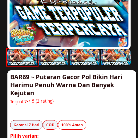
BAR69 ~ Putaran Gacor Pol Bikin Hari
Harimu Penuh Warna Dan Banyak
Kejutan
⭐ 5 (2 rating)
Terjual 7
Rp20.000
Garansi 7 Hari
COD
100% Aman
Pilih varian: