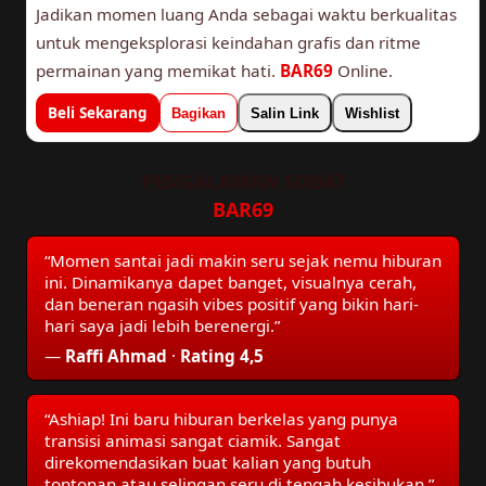
Jadikan momen luang Anda sebagai waktu berkualitas
untuk mengeksplorasi keindahan grafis dan ritme
permainan yang memikat hati.
BAR69
Online.
Beli Sekarang
Bagikan
Salin Link
Wishlist
PENGALAMAN SOBAT
BAR69
“Momen santai jadi makin seru sejak nemu hiburan
ini. Dinamikanya dapet banget, visualnya cerah,
dan beneran ngasih vibes positif yang bikin hari-
hari saya jadi lebih berenergi.”
—
Raffi Ahmad
·
Rating 4,5
“Ashiap! Ini baru hiburan berkelas yang punya
transisi animasi sangat ciamik. Sangat
direkomendasikan buat kalian yang butuh
tontonan atau selingan seru di tengah kesibukan.”