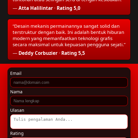
—
Atta Halilintar
·
Rating 5,0
“Desain mekanis permainannya sangat solid dan
terstruktur dengan baik. Ini adalah bentuk hiburan
modern yang memanfaatkan teknologi grafis
secara maksimal untuk kepuasan pengguna sejati.”
—
Deddy Corbuzier
·
Rating 5,5
Email
Nama
Ulasan
Rating