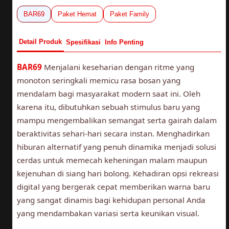
BAR69
Paket Hemat
Paket Family
Detail Produk
Spesifikasi
Info Penting
BAR69
Menjalani keseharian dengan ritme yang
monoton seringkali memicu rasa bosan yang
mendalam bagi masyarakat modern saat ini. Oleh
karena itu, dibutuhkan sebuah stimulus baru yang
mampu mengembalikan semangat serta gairah dalam
beraktivitas sehari-hari secara instan. Menghadirkan
hiburan alternatif yang penuh dinamika menjadi solusi
cerdas untuk memecah keheningan malam maupun
kejenuhan di siang hari bolong. Kehadiran opsi rekreasi
digital yang bergerak cepat memberikan warna baru
yang sangat dinamis bagi kehidupan personal Anda
yang mendambakan variasi serta keunikan visual.